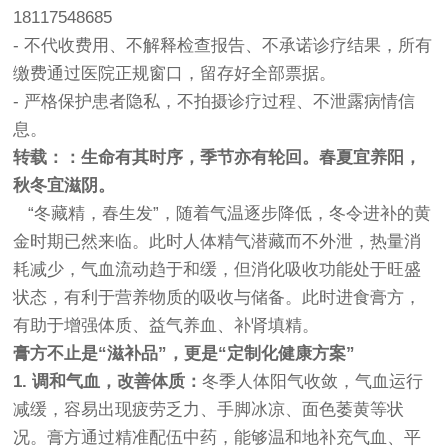
18117548685
- 不代收费用、不解释检查报告、不承诺诊疗结果，所有
缴费通过医院正规窗口，留存好全部票据。
- 严格保护患者隐私，不拍摄诊疗过程、不泄露病情信
息。
转载：：生命有其时序，季节亦有轮回。春夏宜养阳，
秋冬宜滋阴。
“冬藏精，春生发”，随着气温逐步降低，冬令进补的黄
金时期已然来临。此时人体精气潜藏而
不外泄，热量消
耗减少，气血流动趋于和缓，但消化吸收功能处于旺盛
状态，有利于营养物质的吸收与储备。此时进食膏方，
有助于增强体质、益气养血、补肾填精。
膏方不止是“滋补品”，更是“定制化健康方案”
1. 调和气血，改善体质：
冬季人体阳气收敛，气血运行
减缓，容易出现疲劳乏力、手脚冰凉、面色萎黄等状
况。膏方通过精准配伍中药，能够温和地补充气血、平