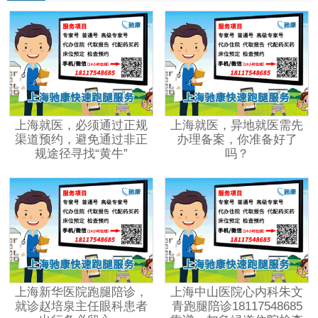
上海就医，必须通过正规
上海就医，异地就医需先
渠道预约，避免通过非正
办理备案，你准备好了
规途径寻找“黄牛”
吗？
上海新华医院跑腿陪诊，
上海中山医院心内科朱文
就诊赵培泉主任眼科患者
青跑腿陪诊18117548685