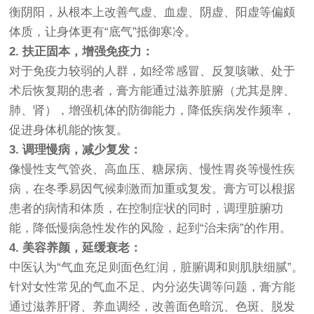
衡阴阳，从根本上改善气虚、血虚、阴虚、阳虚等偏颇
体质，让身体更有“底气”抵御寒冷。
2. 扶正固本，增强免疫力：
对于免疫力较弱的人群，如经常感冒、反复咳嗽、处于
术后恢复期的患者，膏方能通过滋养脏腑（尤其是脾、
肺、肾），增强机体的防御能力，降低疾病发作频率，
促进身体机能的恢复。
3. 调理慢病，减少复发：
像慢性支气管炎、高血压、糖尿病、慢性胃炎等慢性疾
病，在冬季易因气候刺激而加重或复发。膏方可以根据
患者的病情和体质，在控制症状的同时，调理脏腑功
能，降低慢病急性发作的风险，起到“治未病”的作用。
4. 美容养颜，延缓衰老：
中医认为“气血充足则面色红润，脏腑调和则肌肤细腻”。
针对女性常见的气血不足、内分泌失调等问题，膏方能
通过滋养肝肾、养血调经，改善面色暗沉、色斑、脱发