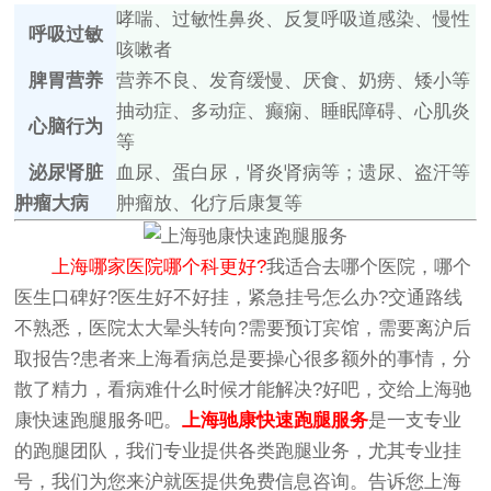
哮喘、过敏性鼻炎、反复呼吸道感染、慢性
呼吸过敏
咳嗽者
脾胃营养
营养不良、发育缓慢、厌食、奶痨、矮小等
抽动症、多动症、癫痫、睡眠障碍、心肌炎
心脑行为
等
泌尿肾脏
血尿、蛋白尿，肾炎肾病等；遗尿、盗汗等
肿瘤大病
肿瘤放、化疗后康复等
上海哪家医院哪个科更好?
我适合去哪个医院，哪个
医生口碑好?医生好不好挂，紧急挂号怎么办?交通路线
不熟悉，医院太大晕头转向?需要预订宾馆，需要离沪后
取报告?患者来上海看病总是要操心很多额外的事情，分
散了精力，看病难什么时候才能解决?好吧，交给上海驰
康快速跑腿服务吧。
上海驰康快速跑腿服务
是一支专业
的跑腿团队，我们专业提供各类跑腿业务，尤其专业挂
号，我们为您来沪就医提供免费信息咨询。告诉您上海