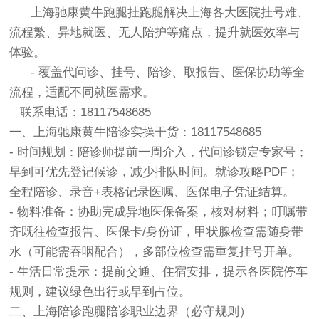
上海驰康黄牛跑腿挂跑腿解决上海各大医院挂号难、
流程繁、异地就医、无人陪护等痛点，提升就医效率与
体验。
- 覆盖代问诊、挂号、陪诊、取报告、医保协助等全
流程，适配不同就医需求。
联系电话：18117548685
一、上海驰康黄牛陪诊实操干货：18117548685
- 时间规划：陪诊师提前一周介入，代问诊锁定专家号；
早到可优先登记候诊，减少排队时间。就诊攻略PDF；
全程陪诊、录音+表格记录医嘱、医保电子凭证结算。
- 物料准备：协助完成异地医保备案，核对材料；叮嘱带
齐既往检查报告、医保卡/身份证，甲状腺检查需随身带
水（可能需吞咽配合），多部位检查需重复挂号开单。
- 生活日常提示：提前交通、住宿安排，提示各医院停车
规则，建议绿色出行或早到占位。
二、上海陪诊跑腿陪诊职业边界（必守规则）