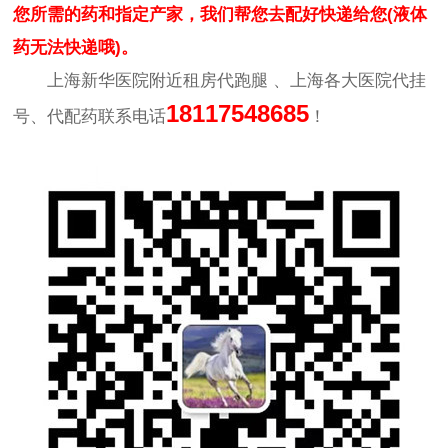
您所需的药和指定产家，我们帮您去配好快递给您(液体
药无法快递哦)。
上海新华医院附近租房代跑腿 、上海各大医院代挂
18117548685
号、代配药联系电话
！