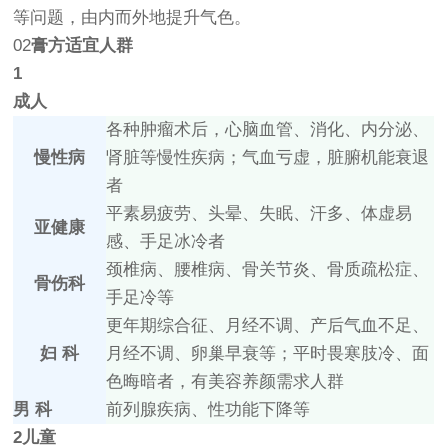
等问题，由内而外地提升气色。
02
膏方适宜人群
1
成人
各种肿瘤术后，心脑血管、消化、内分泌、
慢性病
肾脏等慢性疾病；气血亏虚，脏腑机能衰退
者
平素易疲劳、头晕、失眠、汗多、体虚易
亚健康
感、手足冰冷者
颈椎病、腰椎病、骨关节炎、骨质疏松症、
骨伤科
手足冷等
更年期综合征、月经不调、产后气血不足、
妇 科
月经不调、卵巢早衰等；平时畏寒肢冷、面
色晦暗者，有美容养颜需求人群
男 科
前列腺疾病、性功能下降等
2
儿童