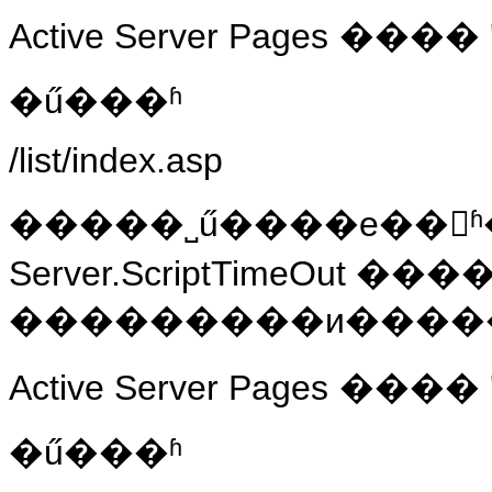
Active Server Pages
���� 'A
�ű���ʱ
/list/index.asp
�����˽ű����е��ʱ
Server.ScriptTimeOut �
���������и�����
Active Server Pages
���� 'A
�ű���ʱ