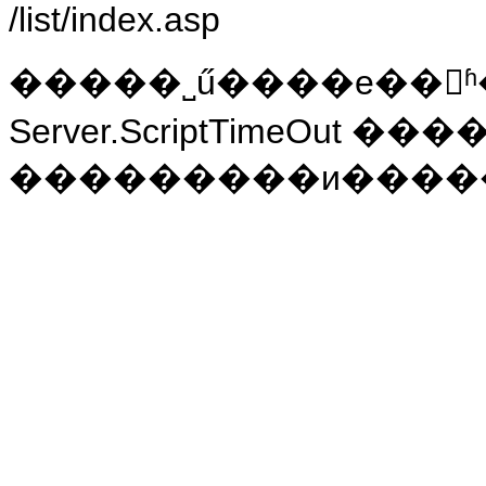
/list/index.asp
�����˽ű����е��ʱ
Server.ScriptTimeOut �
���������и�����