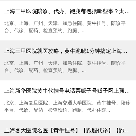
上海三甲医院陪诊、代办、跑腿都包括哪些事？太实用了，驰康分享给大家！
北京、上海、广州、天津、加急住院、黄牛挂号、陪诊平
台、代诊、配药、检查预约、跑腿、...
上海三甲医院就医攻略，黄牛跑腿1分钟搞定上海新华医院预约挂号（涵盖专家、特需） 以精准与协同守护患儿光明未来丨新华医院视网膜母细胞瘤（RB）诊疗形成全周期管理模式
北京、上海、广州、天津、加急住院、黄牛挂号、陪诊平
台、代诊、配药、检查预约、跑腿、...
上海新华医院黄牛代挂号电话票贩子号贩子网上预约挂号,住院检查加快,外交部再回应美“芬太尼关税”：中方对美反制措施仍然有效
北京、上海复旦医院、上海交通大学医院、黄牛挂号、陪诊
平台、代诊、配药、检查预约、跑腿、代办住院...
上海各大医院名医【黄牛挂号】【跑腿代诊】【跑腿插队检查】【黄牛加急住院办理】